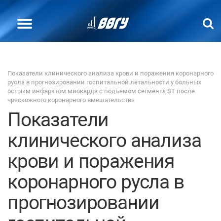
Показатели клинического анализа крови и поражения коронарного
русла в прогнозировании госпитальной летальности у больных
острым инфарктом миокарда с подъемом сегмента ST после
чрескожного коронарного вмешательства
Показатели
клинического анализа
крови и поражения
коронарного русла в
прогнозировании