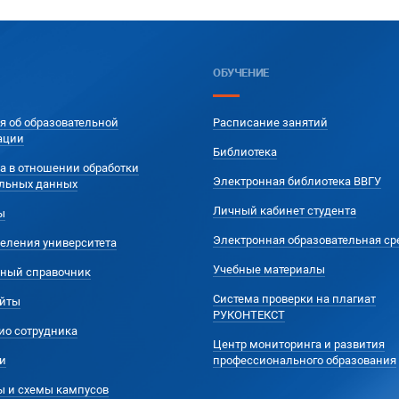
ОБУЧЕНИЕ
я об образовательной
Расписание занятий
ации
Библиотека
а в отношении обработки
Электронная библиотека ВВГУ
льных данных
Личный кабинет студента
ы
Электронная образовательная ср
еления университета
Учебные материалы
ный справочник
Система проверки на плагиат
йты
РУКОНТЕКСТ
ио сотрудника
Центр мониторинга и развития
и
профессионального образования
ы и схемы кампусов