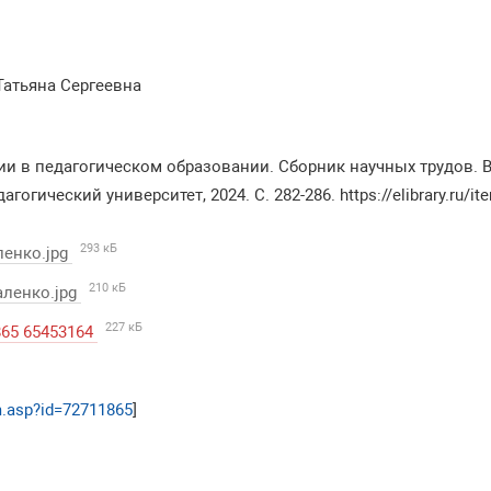
атьяна Сергеевна
и в педагогическом образовании. Сборник научных трудов. В 2
огический университет, 2024. С. 282-286. https://elibrary.ru/i
293 кБ
ленко.jpg
210 кБ
аленко.jpg
227 кБ
1865 65453164
tem.asp?id=72711865
]