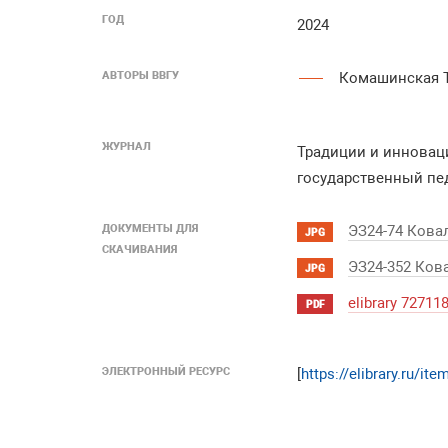
ГОД
2024
АВТОРЫ ВВГУ
Комашинская Т
ЖУРНАЛ
Традиции и инноваци
государственный педаг
ДОКУМЕНТЫ ДЛЯ
ЭЗ24-74 Кова
JPG
СКАЧИВАНИЯ
ЭЗ24-352 Ков
JPG
elibrary 7271
PDF
ЭЛЕКТРОННЫЙ РЕСУРС
[
https://elibrary.ru/i