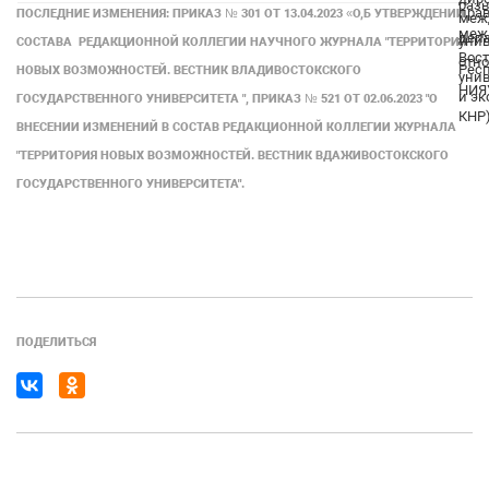
разв
прав
ПОСЛЕДНИЕ ИЗМЕНЕНИЯ: ПРИКАЗ № 301 ОТ 13.04.2023 «О,Б УТВЕРЖДЕНИИ
меж
меж
депа
унив
СОСТАВА РЕДАКЦИОННОЙ КОЛЛЕГИИ НАУЧНОГО ЖУРНАЛА "ТЕРРИТОРИЯ
Вост
отн
Респ
НОВЫХ ВОЗМОЖНОСТЕЙ. ВЕСТНИК ВЛАДИВОСТОКСКОГО
унив
НИЯ
и эк
ГОСУДАРСТВЕННОГО УНИВЕРСИТЕТА ", ПРИКАЗ № 521 ОТ 02.06.2023 "О
КНР
ВНЕСЕНИИ ИЗМЕНЕНИЙ В СОСТАВ РЕДАКЦИОННОЙ КОЛЛЕГИИ ЖУРНАЛА
"ТЕРРИТОРИЯ НОВЫХ ВОЗМОЖНОСТЕЙ. ВЕСТНИК ВДАЖИВОСТОКСКОГО
ГОСУДАРСТВЕННОГО УНИВЕРСИТЕТА".
ПОДЕЛИТЬСЯ