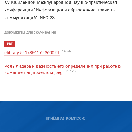
XV Юбилейной Международной научно-практическая
конференции "Информация и образование: границы
коммуникаций" INFO`23
ДОКУМЕНТЫ ДЛЯ СКАЧИВАНИЯ
PDF
16 мБ
elibrary 54178641 64360024
Роль лидера и важность его определения при работе в
197 кБ
команде над проектом.jpeg
ПРИЁМНАЯ КОМИССИЯ