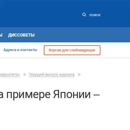
ПОИСК
Ы
ДИССОВЕТЫ
Адреса и контакты
Версия для слабовидящих
иверситета»
Текущий выпуск журнала
а примере Японии –