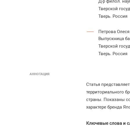
Д-р филол. на
Тверской госу
Тверь. Россия
Петрова Олеся
Выпускница б
Тверской госу
Тверь. Россия
АННОТАЦИЯ
Статья представляет
территориального б
страны. Показаны с
характере бренда Яп
Ключевые слова и с