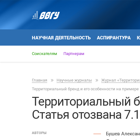
НАУЧНАЯ ДЕЯТЕЛЬНОСТЬ
АСПИРАНТУРА
К
Соискателям
Партнерам
Главная
Научные журналы
Журнал «Территория
Территориальный бренд и его особенности на примере Я
Территориальный б
Статья отозвана 7.
АВТОРЫ
Бушев Алексан