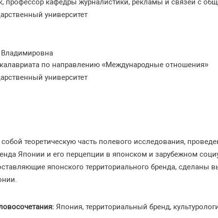
ук, профессор кафедры журналистики, рекламы и связей с об
дарственный университет
 Владимировна
акалавриата по направлению «Международные отношения»
дарственный университет
 собой теоретическую часть полевого исследования, проведен
ренда Японии и его перцепции в японском и зарубежном соци
оставляющие японского территориального бренда, сделаны 
онии.
ловосочетания:
Япония, территориальный бренд, культурологи