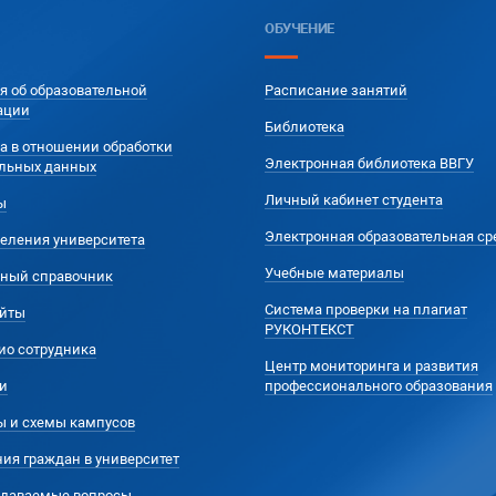
ОБУЧЕНИЕ
я об образовательной
Расписание занятий
ации
Библиотека
а в отношении обработки
Электронная библиотека ВВГУ
льных данных
Личный кабинет студента
ы
Электронная образовательная ср
еления университета
Учебные материалы
ный справочник
Система проверки на плагиат
йты
РУКОНТЕКСТ
ио сотрудника
Центр мониторинга и развития
и
профессионального образования
ы и схемы кампусов
ия граждан в университет
адаваемые вопросы