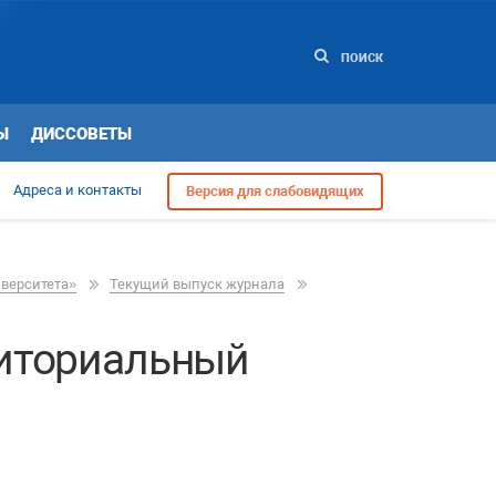
ПОИСК
Ы
ДИССОВЕТЫ
Адреса и контакты
Версия для слабовидящих
иверситета»
Текущий выпуск журнала
риториальный