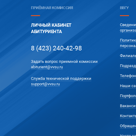
ПРИЁМНАЯ КОМИССИЯ
ВВГУ
ЛИЧНЫЙ КАБИНЕТ
Сведени
организ
АБИТУРИЕНТА
Политик
персона
8 (423) 240-42-98
Филиал
Задать вопрос приемной комиссии
Подразд
abiturient@vvsu.ru
Телефон
Служба технической поддержки
support@vvsu.ru
Наши са
Портфол
Ваканси
Контакт
Обращен
Часто з