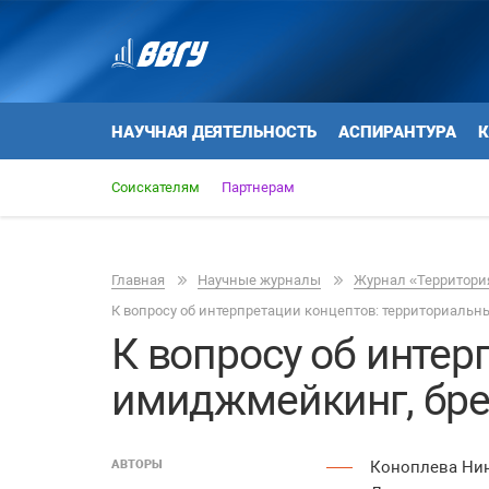
НАУЧНАЯ ДЕЯТЕЛЬНОСТЬ
АСПИРАНТУРА
К
Соискателям
Партнерам
Главная
Научные журналы
Журнал «Территория
К вопросу об интерпретации концептов: территориаль
К вопросу об инте
имиджмейкинг, бре
АВТОРЫ
Коноплева Ни