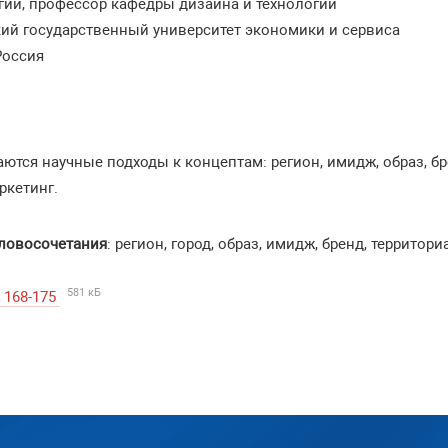
огии, профессор кафедры дизайна и технологий
ий государственный университет экономики и сервиса
Россия
аются научные подходы к концептам: регион, имидж, образ, б
ркетинг.
ловосочетания
: регион, город, образ, имидж, бренд, террито
581 кБ
 168-175