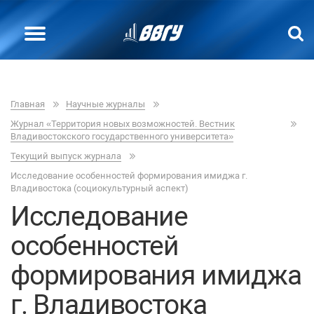
Главная
Научные журналы
Журнал «Территория новых возможностей. Вестник
Владивостокского государственного университета»
Текущий выпуск журнала
Исследование особенностей формирования имиджа г.
Владивостока (социокультурный аспект)
Исследование
особенностей
формирования имиджа
г. Владивостока