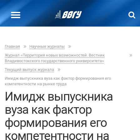
Главная
Научные журналы
Журнал «Территория новых возможностей. Вестник
Владивостокского государственного университета»
Текущий выпуск журнала
Имидж выпускника вуза как фактор формирования его
компетентности на рынке труда
Имидж выпускника
вуза как фактор
формирования его
компетентности на