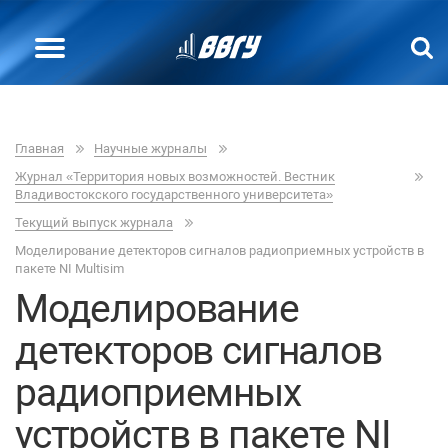
Главная
Научные журналы
Журнал «Территория новых возможностей. Вестник
Владивостокского государственного университета»
Текущий выпуск журнала
Моделирование детекторов сигналов радиоприемных устройств в
пакете NI Multisim
Моделирование
детекторов сигналов
радиоприемных
устройств в пакете NI