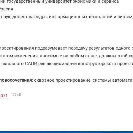
ий государственный университет экономики и сервиса
Россия
. наук, доцент кафедры информационных технологий и систем
проектирования подразумевает передачу результатов одного 
и этом изменения, вносимые на любом этапе, должны отображ
сквозного САПР, решающих задачи конструкторского проектиро
ловосочетания:
сквозное проектирование, системы автомати
178 кБ
-071