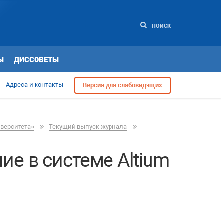
ПОИСК
Ы
ДИССОВЕТЫ
Адреса и контакты
Версия для слабовидящих
иверситета»
Текущий выпуск журнала
е в системе Altium