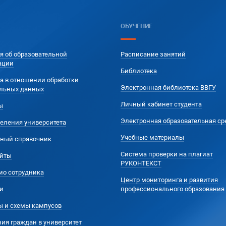
ОБУЧЕНИЕ
я об образовательной
Расписание занятий
ации
Библиотека
а в отношении обработки
Электронная библиотека ВВГУ
льных данных
Личный кабинет студента
ы
Электронная образовательная ср
еления университета
Учебные материалы
ный справочник
Система проверки на плагиат
йты
РУКОНТЕКСТ
ио сотрудника
Центр мониторинга и развития
и
профессионального образования
ы и схемы кампусов
ия граждан в университет