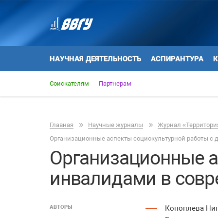
НАУЧНАЯ ДЕЯТЕЛЬНОСТЬ
АСПИРАНТУРА
К
Соискателям
Партнерам
Главная
Научные журналы
Журнал «Территория
Организационные аспекты социокультурной работы с 
Организационные а
инвалидами в совр
АВТОРЫ
Коноплева Ни