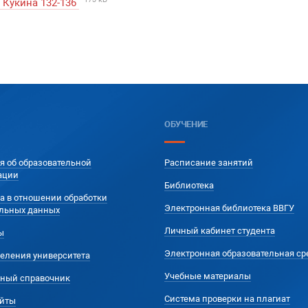
 Кукина 132-136
ОБУЧЕНИЕ
я об образовательной
Расписание занятий
ации
Библиотека
а в отношении обработки
Электронная библиотека ВВГУ
льных данных
Личный кабинет студента
ы
Электронная образовательная ср
еления университета
Учебные материалы
ный справочник
Система проверки на плагиат
йты