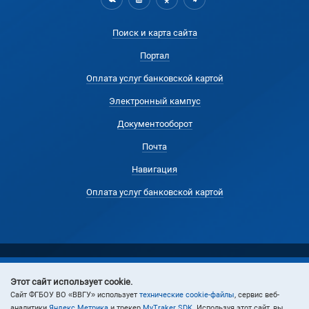
Поиск и карта сайта
Портал
Оплата услуг банковской картой
Электронный кампус
Документооборот
Почта
Навигация
Оплата услуг банковской картой
Этот сайт использует cookie.
© 2024 Владивостокский государственный университет
Cайт ФГБОУ ВО «ВВГУ» использует
технические cookie-файлы
, сервис веб-
аналитики
Яндекс Метрика
и трекер
MyTraker SDK
. Используя этот сайт, вы