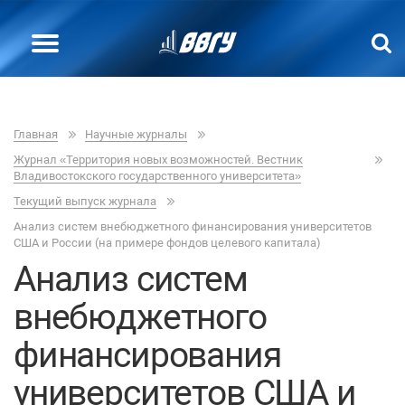
Главная
Научные журналы
Журнал «Территория новых возможностей. Вестник
Владивостокского государственного университета»
Текущий выпуск журнала
Анализ систем внебюджетного финансирования университетов
США и России (на примере фондов целевого капитала)
Анализ систем
внебюджетного
финансирования
университетов США и