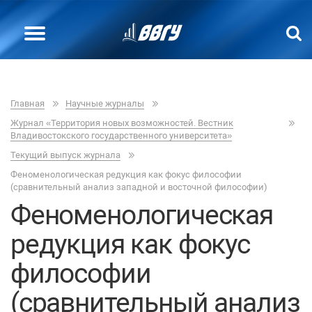
Главная
Научные журналы
Журнал «Территория новых возможностей. Вестник
Владивостокского государственного университета»
Текущий выпуск журнала
Феноменологическая редукция как фокус философии
(сравнительный анализ западной и восточной философии)
Феноменологическая
редукция как фокус
философии
(сравнительный анализ