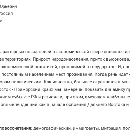
 Юрьевич
Россия
к
характерных показателей в экономической сфере являются д
а ее территориях. Прирост народонаселения, приток высоко
 экономической политикой, проводимой в государстве. И, на
 постоянным населением мест проживания. Когда речь идет о 
торам политическим. Как известно, большее отражается в мал
Восток - Приморский край» мы намерены показать динамику п
нном субъекте РФ в регионе и, при этом, имеющем наибольш
овные тенденции как в начале освоения Дальнего Востока и 
ловосочетания:
демографический, иммигранты, миграция, пол