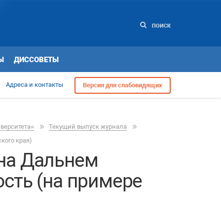
ПОИСК
Ы
ДИССОВЕТЫ
Адреса и контакты
Версия для слабовидящих
иверситета»
Текущий выпуск журнала
кого края)
 на Дальнем
ость (на примере