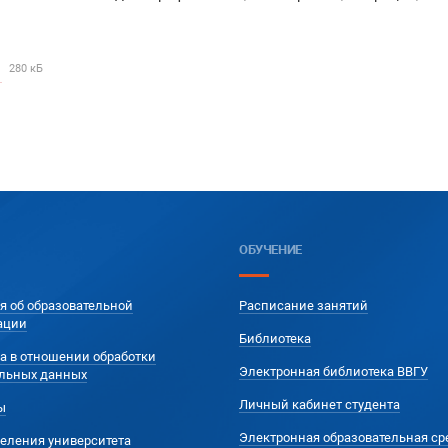
280 кБ
ч
ОБУЧЕНИЕ
я об образовательной
Расписание занятий
ации
Библиотека
а в отношении обработки
Электронная библиотека ВВГУ
льных данных
Личный кабинет студента
ы
Электронная образовательная ср
еления университета