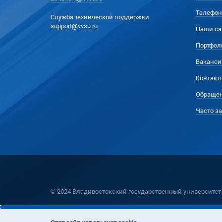
Телефон
Служба технической поддержки
support@vvsu.ru
Наши са
Портфол
Ваканси
Контакт
Обращен
Часто з
© 2024 Владивостокский государственный университет