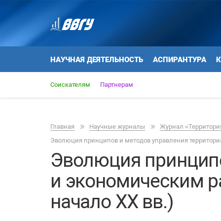
НАУЧНАЯ ДЕЯТЕЛЬНОСТЬ
АСПИРАНТУРА
К
Соискателям
Партнерам
Главная
Научные журналы
Журнал «Территория
Эволюция принципов и методов управления территориа
Эволюция принципо
и экономическим р
начало ХХ вв.)