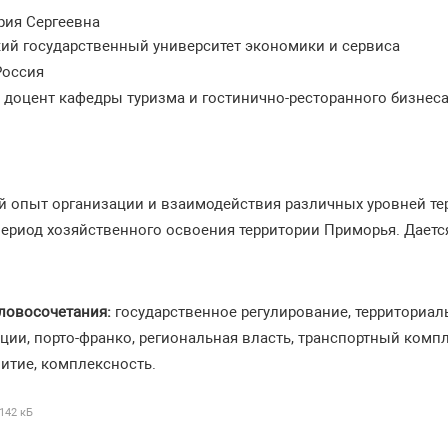
рия Сергеевна
ий государственный университет экономики и сервиса
Россия
к, доцент кафедры туризма и гостинично-ресторанного бизнес
 опыт организации и взаимодействия различных уровней тер
ериод хозяйственного освоения территории Приморья. Дается
ловосочетания:
государственное регулирование, территориал
ии, порто-франко, региональная власть, транспортный компл
итие, комплексность.
142 кБ