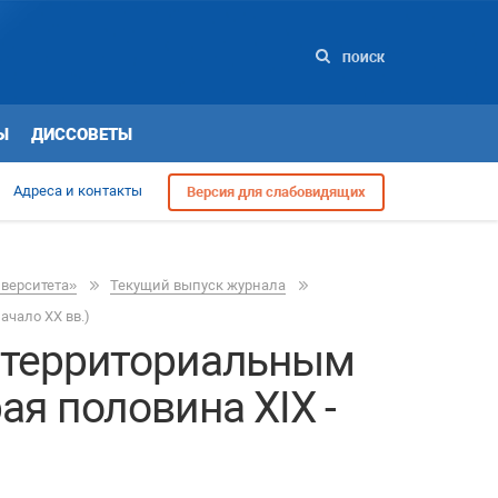
ПОИСК
Ы
ДИССОВЕТЫ
Адреса и контакты
Версия для слабовидящих
иверситета»
Текущий выпуск журнала
чало ХХ вв.)
 территориальным
я половина XIX -