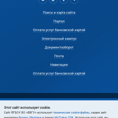
Поиск и карта сайта
Портал
Оплата услуг банковской картой
Электронный кампус
Документооборот
Почта
Навигация
Оплата услуг банковской картой
Этот сайт использует cookie.
© 2024 Владивостокский государственный университет
Cайт ФГБОУ ВО «ВВГУ» использует
технические cookie-файлы
, сервис веб-
аналитики
Яндекс Метрика
и трекер
MyTraker SDK
. Используя этот сайт, вы