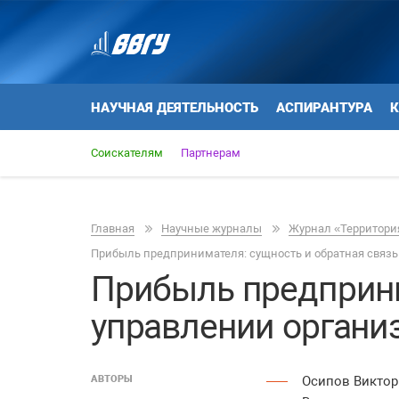
НАУЧНАЯ ДЕЯТЕЛЬНОСТЬ
АСПИРАНТУРА
К
Соискателям
Партнерам
Главная
Научные журналы
Журнал «Территория
Прибыль предпринимателя: сущность и обратная связь
Прибыль предприни
управлении органи
АВТОРЫ
Осипов Виктор