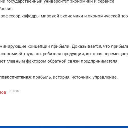
ий государственный университет экономики и сервиса
Россия
, профессор кафедры мировой экономики и экономической те
минирующие концепции прибыли. Доказывается, что прибыль
 экономией труда потребителя продукции, которая перемещае
ает главным фактором обратной связи предпринимателя.
ловосочетания:
прибыль, история, источник, управление.
218 кБ
ипов