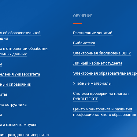
ОБУЧЕНИЕ
я об образовательной
Расписание занятий
ации
Библиотека
а в отношении обработки
Электронная библиотека ВВГУ
льных данных
Личный кабинет студента
ы
Электронная образовательная ср
еления университета
Учебные материалы
ный справочник
Система проверки на плагиат
йты
РУКОНТЕКСТ
ио сотрудника
Центр мониторинга и развития
и
профессионального образования
ы и схемы кампусов
ия граждан в университет