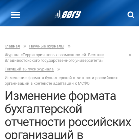
Главная
Научные журналы
Журнал «Территория новых возможностей. Вестник
Владивостокского государственного университета»
Текущий выпуск журнала
Изменение формата бухгалтерской отчетности российских
организаций в контексте адаптации к МСФО
Изменение формата
бухгалтерской
отчетности российских
организаций в