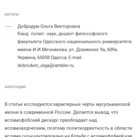
АВТОРЫ
Добродум Ольга Викторовна
Канд. полит. наук, доцент философского
факультета Одесского национального университета
имени И.И.Мечникова, ул. Довженко 9а, 609а,
Украина, 65058 Одесса, E-mail:
dobrodum_olga@rambler.ru.
АННОТАЦИЯ
В статье исследуются характерные черты мусульманской
жизни в современной России. Делается вывод, что
исламофобский дискурс преобладает над
исламоведческим, поэтому политкорректность в области
ислама сконцентрирована на борьбе с исламофобией как