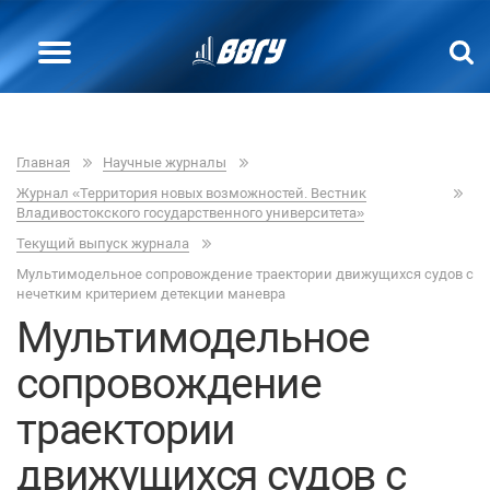
Главная
Научные журналы
Журнал «Территория новых возможностей. Вестник
Владивостокского государственного университета»
Текущий выпуск журнала
Мультимодельное сопровождение траектории движущихся судов с
нечетким критерием детекции маневра
Мультимодельное
сопровождение
траектории
движущихся судов с