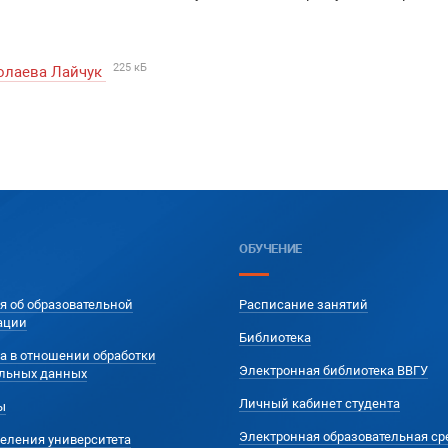
225 кБ
колаева Лайчук
ОБУЧЕНИЕ
я об образовательной
Расписание занятий
ации
Библиотека
а в отношении обработки
Электронная библиотека ВВГУ
льных данных
Личный кабинет студента
ы
Электронная образовательная ср
еления университета