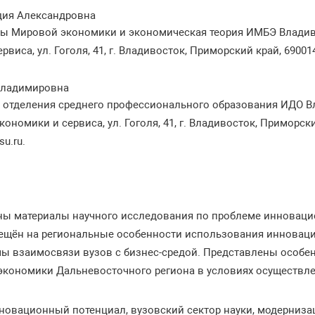
дия Александровна
ы Мировой экономики и экономическая теория ИМБЭ Владиво
виса, ул. Гоголя, 41, г. Владивосток, Приморский край, 690014, 
Владимировна
 отделения среднего профессионального образования ИДО В
кономики и сервиса, ул. Гоголя, 41, г. Владивосток, Приморский
su.ru.
ены материалы научного исследования по проблеме инновац
ещён на региональные особенности использования инноваци
мы взаимосвязи вузов с бизнес-средой. Представлены особен
экономики Дальневосточного региона в условиях осуществл
новационный потенциал, вузовский сектор науки, модерниза