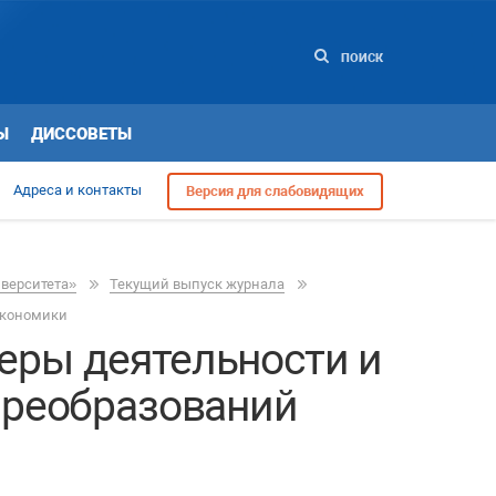
ПОИСК
Ы
ДИССОВЕТЫ
Адреса и контакты
Версия для слабовидящих
иверситета»
Текущий выпуск журнала
экономики
еры деятельности и
преобразований