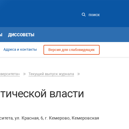
ПОИСК
Ы
ДИССОВЕТЫ
Адреса и контакты
Версия для слабовидящих
иверситета»
Текущий выпуск журнала
итической власти
ета, ул. Красная, 6, г. Кемерово, Кемеровская