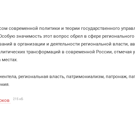
ом современной политики и теории государственного управ
Особую значимость этот вопрос обрел в сфере регионального
аний в организации и деятельности региональной власти, ав
олитических трансформаций в современной России, отмечая у
 местах.
ентела, региональная власть, патримониализм, патронаж, па
ния.
215 кБ
рюков