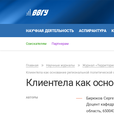
НАУЧНАЯ ДЕЯТЕЛЬНОСТЬ
АСПИРАНТУРА
К
Соискателям
Партнерам
Главная
Научные журналы
Журнал «Территория
Клиентела как основание региональной политической 
Клиентела как осн
АВТОРЫ
Бирюков Серг
Доцент кафедры
область, 650043,