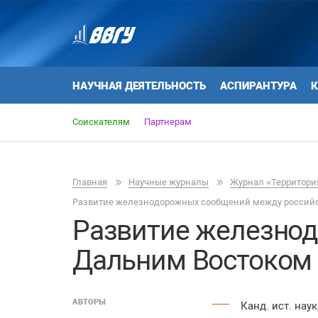
НАУЧНАЯ ДЕЯТЕЛЬНОСТЬ
АСПИРАНТУРА
К
Соискателям
Партнерам
Главная
Научные журналы
Журнал «Территория
Развитие железнодорожных сообщений между российск
Развитие железно
Дальним Востоком и
АВТОРЫ
Канд. ист. на