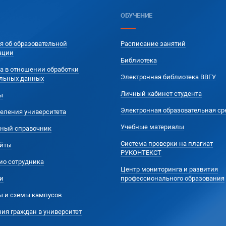
ОБУЧЕНИЕ
я об образовательной
Расписание занятий
ации
Библиотека
а в отношении обработки
Электронная библиотека ВВГУ
льных данных
Личный кабинет студента
ы
Электронная образовательная ср
еления университета
Учебные материалы
ный справочник
Система проверки на плагиат
йты
РУКОНТЕКСТ
ио сотрудника
Центр мониторинга и развития
и
профессионального образования
ы и схемы кампусов
ия граждан в университет