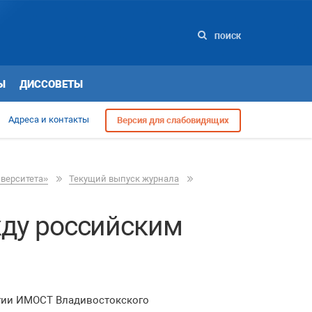
ПОИСК
Ы
ДИССОВЕТЫ
Адреса и контакты
Версия для слабовидящих
иверситета»
Текущий выпуск журнала
ду российским
огии ИМОСТ Владивостокского