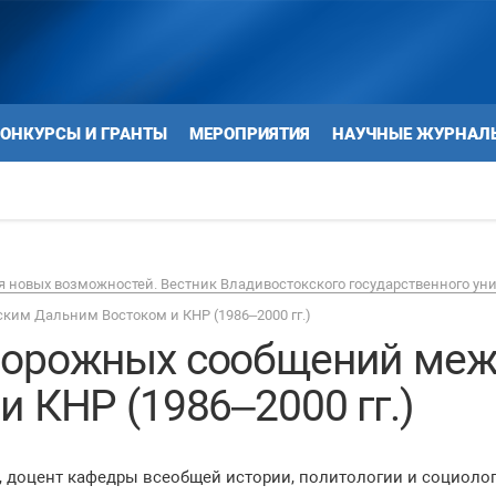
ОНКУРСЫ И ГРАНТЫ
МЕРОПРИЯТИЯ
НАУЧНЫЕ ЖУРНАЛ
 новых возможностей. Вестник Владивостокского государственного ун
им Дальним Востоком и КНР (1986–2000 гг.)
дорожных сообщений меж
 КНР (1986–2000 гг.)
ук, доцент кафедры всеобщей истории, политологии и социол