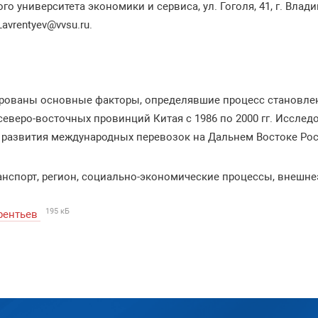
го университета экономики и сервиса, ул. Гоголя, 41, г. Влади
Lavrentyev@vvsu.ru.
ированы основные факторы, определявшие процесс становле
северо-восточных провинций Китая с 1986 по 2000 гг. Иссле
 развития международных перевозок на Дальнем Востоке Рос
анспорт, регион, социально-экономические процессы, внешн
195 кБ
врентьев