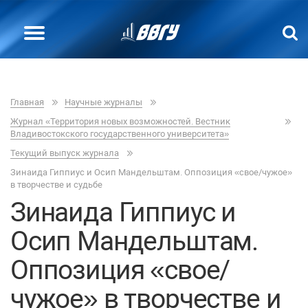
Главная
Научные журналы
Журнал «Территория новых возможностей. Вестник
Владивостокского государственного университета»
Текущий выпуск журнала
Зинаида Гиппиус и Осип Мандельштам. Оппозиция «свое/чужое»
в творчестве и судьбе
Зинаида Гиппиус и
Осип Мандельштам.
Оппозиция «свое/
чужое» в творчестве и