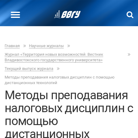
Главная
Научные журналы
Журнал «Территория новых возможностей. Вестник
Владивостокского государственного университета»
Текущий выпуск журнала
Методы преподавания налоговых дисциплин с помощью
дистанционных технологий
Методы преподавания
налоговых дисциплин с
помощью
дистанционных