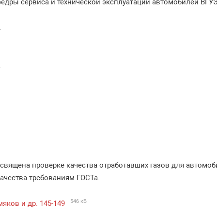
едры сервиса и технической эксплуатации автомобилей ВГУЭС,
.
.
священа проверке качества отработавших газов для автомоб
качества требованиям ГОСТа.
546 кБ
мяков и др. 145-149