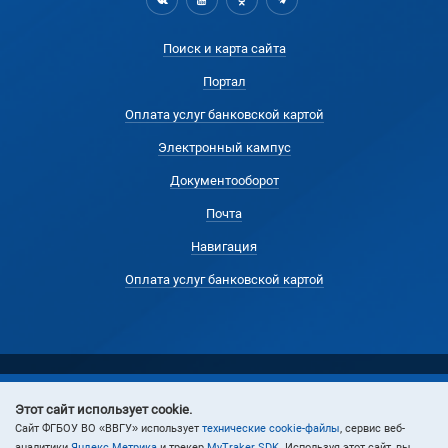
Поиск и карта сайта
Портал
Оплата услуг банковской картой
Электронный кампус
Документооборот
Почта
Навигация
Оплата услуг банковской картой
Этот сайт использует cookie.
© 2024 Владивостокский государственный университет
Cайт ФГБОУ ВО «ВВГУ» использует
технические cookie-файлы
, сервис веб-
аналитики
Яндекс Метрика
и трекер
MyTraker SDK
. Используя этот сайт, вы