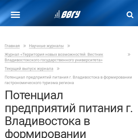
Главная
Научные журналы
Журнал «Территория новых возможностей. Вестник
Владивостокского государственного университета»
Текущий выпуск журнала
Потенциал предприятий питания г. Владивостока в формировании
гастрономического туризма региона
Потенциал
предприятий питания г.
Владивостока в
формировании