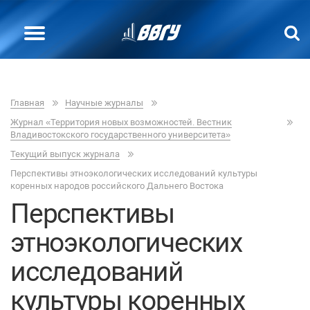
Главная
Научные журналы
Журнал «Территория новых возможностей. Вестник
Владивостокского государственного университета»
Текущий выпуск журнала
Перспективы этноэкологических исследований культуры
коренных народов российского Дальнего Востока
Перспективы
этноэкологических
исследований
культуры коренных