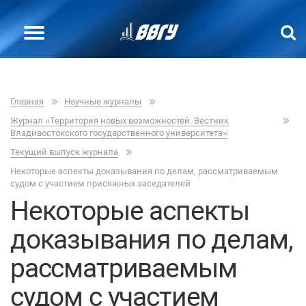
Главная
Научные журналы
Журнал «Территория новых возможностей. Вестник
Владивостокского государственного университета»
Текущий выпуск журнала
Некоторые аспекты доказывания по делам, рассматриваемым
судом с участием присяжных заседателей
Некоторые аспекты
доказывания по делам,
рассматриваемым
судом с участием