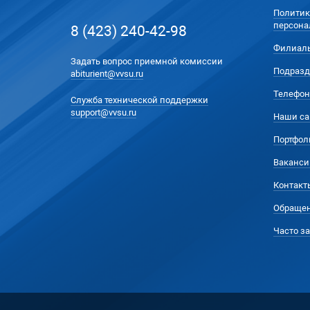
Политик
персона
8 (423) 240-42-98
Филиал
Задать вопрос приемной комиссии
Подразд
abiturient@vvsu.ru
Телефон
Служба технической поддержки
support@vvsu.ru
Наши са
Портфол
Ваканси
Контакт
Обращен
Часто з