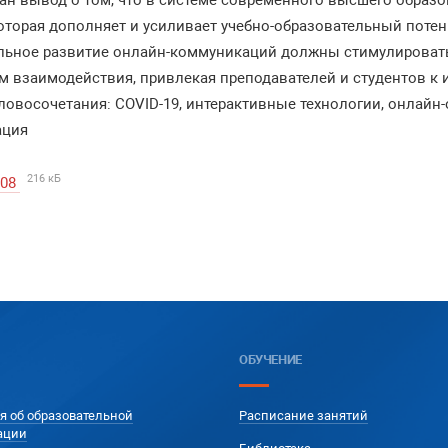
елан вывод о том, что в системе современного высшего обра
оторая дополняет и усиливает учебно-образовательный поте
ельное развитие онлайн-коммуникаций должны стимулировать
 взаимодействия, привлекая преподавателей и студентов к 
овосочетания: COVID-19, интерактивные технологии, онлайн
ация
216 кБ
208
ОБУЧЕНИЕ
я об образовательной
Расписание занятий
ации