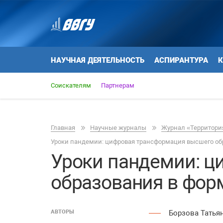
НАУЧНАЯ ДЕЯТЕЛЬНОСТЬ
АСПИРАНТУРА
К
Соискателям
Партнерам
Главная
Научные журналы
Журнал «Территория
Уроки пандемии: цифровая трансформация высшего обр
Уроки пандемии: ц
образования в фор
АВТОРЫ
Борзова Татья