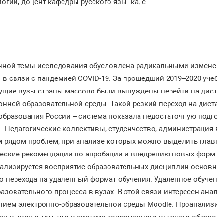
логии, доцент кафедры русского язы- ка; e
нной темы исследования обусловлена радикальными изменен
ы в связи с пандемией COVID-19. За прошедший 2019–2020 уче
дущие вузы страны массово были вынуждены перейти на дис
ронной образовательной среды. Такой резкий переход на дис
образования России – система показала недостаточную подго
и. Педагогические коллективы, студенчество, администрация
м рядом проблем, при анализе которых можно выделить глав
ческие рекомендации по апробации и внедрению новых форм
анализируется восприятие образовательных дисциплин основ
о перехода на удаленный формат обучения. Удаленное обуче
зовательного процесса в вузах. В этой связи интересен ана
нием электронно-образовательной среды Moodle. Проанализ