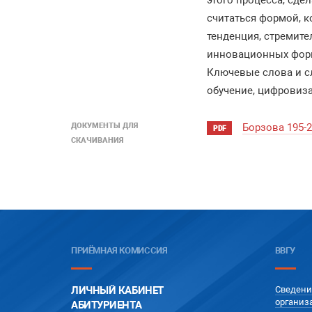
этого процесса, сд
считаться формой, к
тенденция, стремит
инновационных форм
Ключевые слова и сл
обучение, цифровиз
ДОКУМЕНТЫ ДЛЯ
Борзова 195-
PDF
СКАЧИВАНИЯ
ПРИЁМНАЯ КОМИССИЯ
ВВГУ
ЛИЧНЫЙ КАБИНЕТ
Сведени
организ
АБИТУРИЕНТА