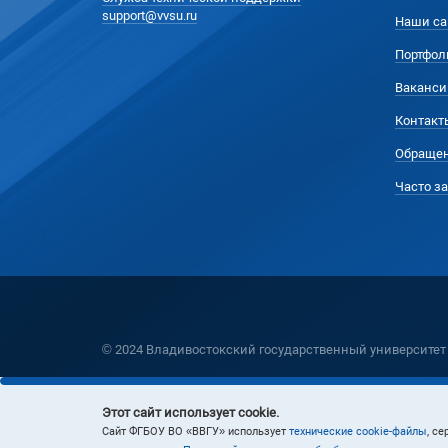
support@vvsu.ru
Наши са
Портфол
Ваканси
Контакт
Обращен
Часто з
© 2024 Владивостокский государственный университет
Этот сайт использует cookie.
Cайт ФГБОУ ВО «ВВГУ» использует
технические cookie-файлы
, с