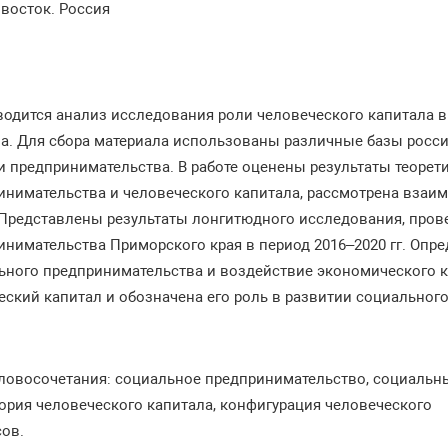
ивосток. Россия
водится анализ исследования роли человеческого капитала 
а. Для сбора материала использованы различные базы росси
и предпринимательства. В работе оценены результаты теорет
нимательства и человеческого капитала, рассмотрена взаим
 Представлены результаты лонгитюдного исследования, пров
инимательства Приморского края в период 2016–2020 гг. Оп
ного предпринимательства и воздействие экономического кр
ский капитал и обозначена его роль в развитии социальног
ловосочетания: социальное предпринимательство, социальн
ория человеческого капитала, конфигурация человеческого
сов.