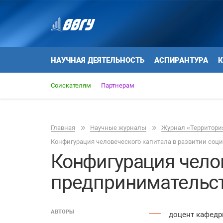
НАУЧНАЯ ДЕЯТЕЛЬНОСТЬ
АСПИРАНТУРА
К
Соискателям
Партнерам
Главная
Научные журналы
Журнал «Территория
Конфигурация человеческого капитала в развитии соц
Конфигурация чело
предпринимательс
АВТОРЫ
доцент кафедр