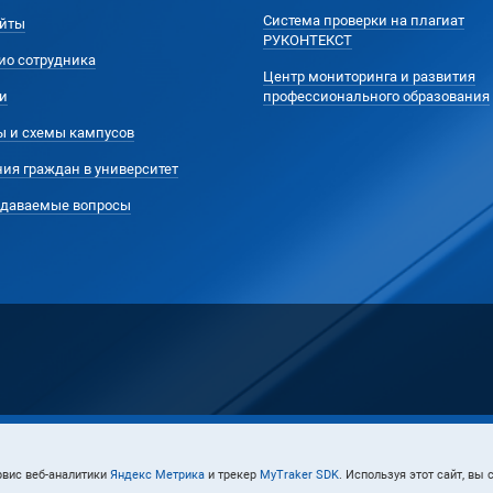
Система проверки на плагиат
йты
РУКОНТЕКСТ
ио сотрудника
Центр мониторинга и развития
и
профессионального образования
ы и схемы кампусов
ия граждан в университет
адаваемые вопросы
ервис веб-аналитики
Яндекс Метрика
и трекер
MyTraker SDK
. Используя этот сайт, вы