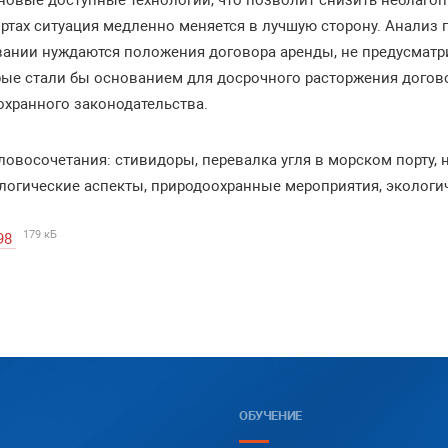
новые доступные технологии, что позволит снизить неблаго
ртах ситуация медленно меняется в лучшую сторону. Анализ
вании нуждаются положения договора аренды, не предусматр
орые стали бы основанием для досрочного расторжения дого
охранного законодательства.
овосочетания: стивидоры, перевалка угля в морском порту, 
логические аспекты, природоохранные мероприятия, экологи
179 кБ
98
ОБУЧЕНИЕ