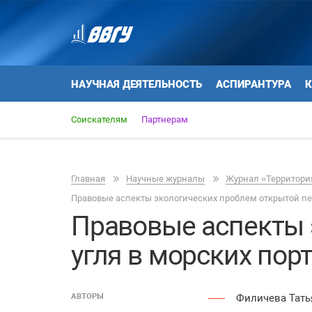
НАУЧНАЯ ДЕЯТЕЛЬНОСТЬ
АСПИРАНТУРА
К
Соискателям
Партнерам
Главная
Научные журналы
Журнал «Территория
Правовые аспекты экологических проблем открытой пер
Правовые аспекты 
угля в морских пор
АВТОРЫ
Филичева Тать