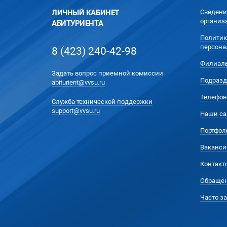
ЛИЧНЫЙ КАБИНЕТ
Сведени
организ
АБИТУРИЕНТА
Политик
персона
8 (423) 240-42-98
Филиал
Задать вопрос приемной комиссии
Подразд
abiturient@vvsu.ru
Телефон
Служба технической поддержки
support@vvsu.ru
Наши са
Портфол
Ваканси
Контакт
Обращен
Часто з