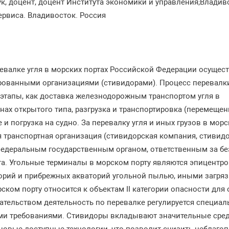
аук, доцент, доцент Института экономики и управления;Влади
ервиса. Владивосток. Россия
евалке угля в морских портах Российской Федерации осущест
рованными организациями (стивидорами). Процесс перевалк
 этапы, как доставка железнодорожным транспортом угля в
нах открытого типа, разгрузка и транспортировка (перемещени
 и погрузка на судно. За перевалку угля и иных грузов в мор
транспортная организация (стивидорская компания, стивидор
федеральным государственным органом, ответственным за б
та. Угольные терминалы в морском порту являются эпицентро
орий и прибрежных акваторий угольной пылью, иными загря
рском порту относится к объектам II категории опасности для
ательством деятельность по перевалке регулируется специа
и требованиями. Стивидоры вкладывают значительные средс