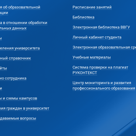
я об образовательной
Расписание занятий
ации
Библиотека
а в отношении обработки
Электронная библиотека ВВГУ
льных данных
Личный кабинет студента
ы
Электронная образовательная ср
еления университета
Учебные материалы
ный справочник
Система проверки на плагиат
йты
РУКОНТЕКСТ
ио сотрудника
Центр мониторинга и развития
и
профессионального образования
ы и схемы кампусов
ия граждан в университет
адаваемые вопросы