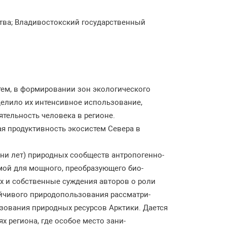
мства; Владивостокский государственный
тем, в формировании зон экологического
делило их интенсивное использование,
тельность человека в регионе.
ая продуктивность экосистем Севера в
ни лет) природных сообществ антропогенно-
мой для мощного, преобразующего био-
х и собственные суждения авторов о роли
ойчивого природопользования рассматри-
зования природных ресурсов Арктики. Дается
 региона, где особое место зани-