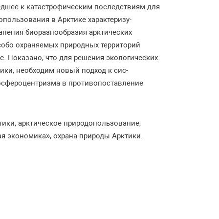
едшее к катастрофическим последствиям для
пользования в Арктике характеризу-
анения биоразнообразия арктических
особо охраняемых природных территорий
. Показано, что для решения экологических
ики, необходим новый подход к сис-
иосфероцентризма в противопоставление
тики, арктическое природопользование,
я экономика», охрана природы Арктики.