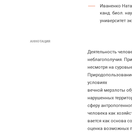
Иваненко Нат
канд. биол. на
университет э
АННОТАЦИЯ
Деятельность челов
неблагополучия. Пр
несмотря на суровые
Природопользование 
условиях
вечной мерзлоты об
нарушенных территор
сферу антропогенног
человека как хозяй
вается как основа 
оценка возможных пе