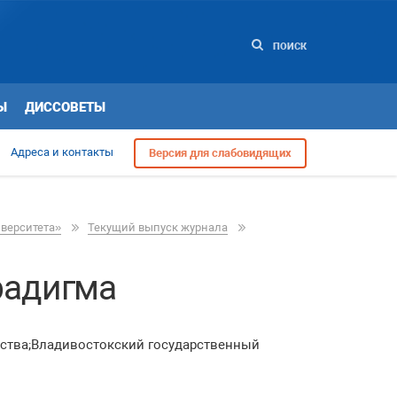
ПОИСК
Ы
ДИССОВЕТЫ
Адреса и контакты
Версия для слабовидящих
иверситета»
Текущий выпуск журнала
радигма
имства;Владивостокский государственный