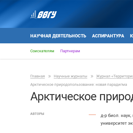
НАУЧНАЯ ДЕЯТЕЛЬНОСТЬ
АСПИРАНТУРА
К
Соискателям
Партнерам
Главная
Научные журналы
Журнал «Территория
Арктическое природопользование: новая парадигма
Арктическое приро
АВТОРЫ
д-р биол. нау
университет э