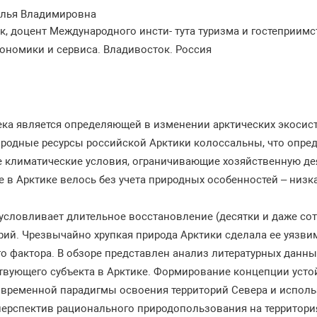
алья Владимировна
ук, доцент Международного инсти- тута туризма и гостеприи
кономики и сервиса. Владивосток. Россия
ека является определяющей в изменении арктических экосис
иродные ресурсы российской Арктики колоссальны, что опре
 климатические условия, ограничивающие хозяйственную дея
в Арктике велось без учета природных особенностей – низк
условливает длительное восстановление (десятки и даже сот
ий. Чрезвычайно хрупкая природа Арктики сделала ее уязви
о фактора. В обзоре представлен анализ литературных данны
ствующего субъекта в Арктике. Формирование концепции уст
современной парадигмы освоения территорий Севера и исполь
рспектив рационального природопользования на территориях