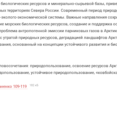
 биологических ресурсов и минерально-сырьевой базы, прив
ных территориях Севера России. Современный период природо
о-эколого-экономической системы. Важные направления сохр
ие морских биологических ресурсов, создание и поддержка 
проблема антропогенной эмиссии парниковых газов в Арктике
с утратой природных ресурсов, деградацией ландшафтов Аркт
вания, основанный на концепции устойчивого развития и б
ловосочетания: природопользование, освоение ресурсов Арк
допользование, устойчивое природопользование, «ковбойска
182 кБ
ненко 109-119