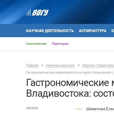
НАУЧНАЯ ДЕЯТЕЛЬНОСТЬ
АСПИРАНТУРА
К
Соискателям
Партнерам
Главная
Научные журналы
Журнал «Территория
Гастрономические мероприятия на туристском рынке г.
Гастрономические м
Владивостока: сост
АВТОРЫ
Шеметова Еле