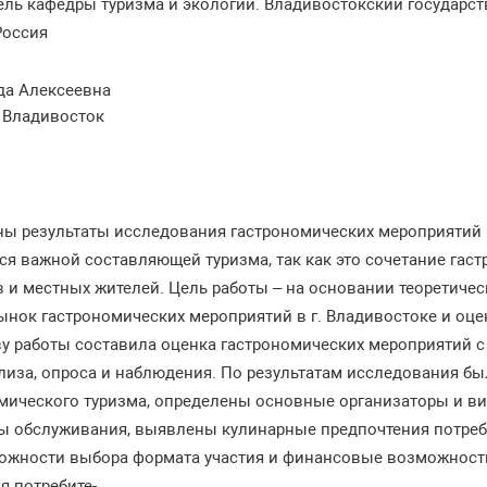
тель кафедры туризма и экологии. Владивостокский государс
Россия
да Алексеевна
l Владивосток
ны результаты исследования гастрономических мероприятий 
я важной составляющей туризма, так как это сочетание гаст
 и местных жителей. Цель работы – на основании теоретичес
нок гастрономических мероприятий в г. Владивостоке и оце
у работы составила оценка гастрономических мероприятий с
лиза, опроса и наблюдения. По результатам исследования б
мического туризма, определены основные организаторы и ви
ы обслуживания, выявлены кулинарные предпочтения потреби
ожности выбора формата участия и финансовые возможности
я потребите-