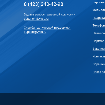
персона
8 (423) 240-42-98
Филиал
Задать вопрос приемной комиссии
Подразд
abiturient@vvsu.ru
Телефон
Служба технической поддержки
support@vvsu.ru
Наши са
Портфол
Ваканси
Контакт
Обращен
Часто з