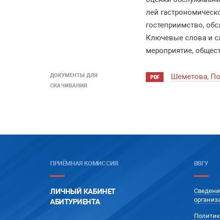
лей гастрономическо
гостеприимство, обс
Ключевые слова и с
мероприятие, общест
ДОКУМЕНТЫ ДЛЯ
Шеметова, По
PDF
СКАЧИВАНИЯ
ПРИЁМНАЯ КОМИССИЯ
ВВГУ
ЛИЧНЫЙ КАБИНЕТ
Сведени
организ
АБИТУРИЕНТА
Политик