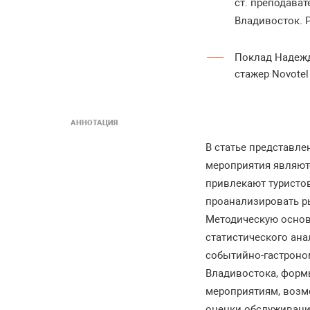
ст. преподава
Владивосток. 
Поклад Надеж
стажер Novote
АННОТАЦИЯ
В статье представле
мероприятия являютс
привлекают туристов
проанализировать ры
Методическую основ
статистического ана
событийно-гастроно
Владивостока, форм
мероприятиям, возм
оценки обслуживани