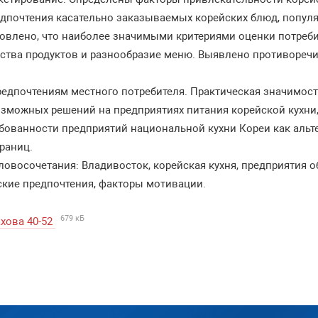
едпочтения касательно заказываемых корейских блюд, попул
ановлено, что наиболее значимыми критериями оценки потре
чества продуктов и разнообразие меню. Выявлено противореч
предпочтениям местного потребителя. Практическая значимос
озможных решений на предприятиях питания корейской кухни
ебованности предприятий национальной кухни Кореи как альт
раниц.
овосочетания: Владивосток, корейская кухня, предприятия 
ские предпочтения, факторы мотивации.
679 кБ
хова 40-52