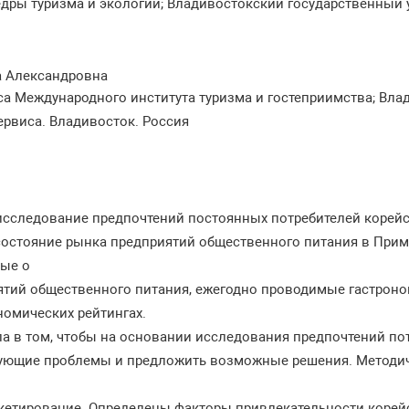
едры туризма и экологии; Владивостокский государственный 
а Александровна
рса Международного института туризма и гостеприимства; Вл
ервиса. Владивосток. Россия
исследование предпочтений постоянных потребителей корейс
остояние рынка предприятий общественного питания в Примо
ные о
ятий общественного питания, ежегодно проводимые гастроно
номических рейтингах.
а в том, чтобы на основании исследования предпочтений по
ующие проблемы и предложить возможные решения. Методич
нкетирование. Определены факторы привлекательности корейс