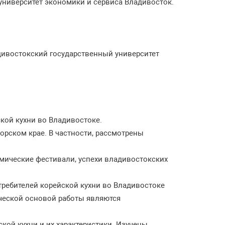
университет экономики и сервиса Владивосток.
адивостокский государственный университет
кой кухни во Владивостоке.
рском крае. В частности, рассмотрены
мические фестивали, успехи владивостокских
требителей корейской кухни во Владивостоке
еской основой работы являются
кой кухни и их характеристики. Изучены