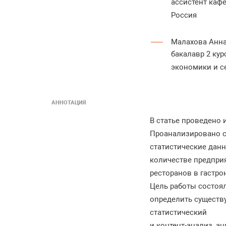
ассистент каф
Россия
Малахова Анн
бакалавр 2 ку
экономики и с
АННОТАЦИЯ
В статье проведено 
Проанализировано с
статистические дан
количестве предпри
ресторанов в гастро
Цель работы состоял
определить существ
статистический
и контент-анализ, а