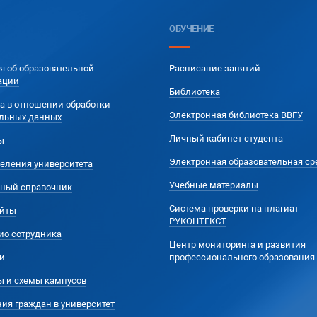
ОБУЧЕНИЕ
я об образовательной
Расписание занятий
ации
Библиотека
а в отношении обработки
Электронная библиотека ВВГУ
льных данных
Личный кабинет студента
ы
Электронная образовательная ср
еления университета
Учебные материалы
ный справочник
Система проверки на плагиат
йты
РУКОНТЕКСТ
ио сотрудника
Центр мониторинга и развития
и
профессионального образования
ы и схемы кампусов
ия граждан в университет