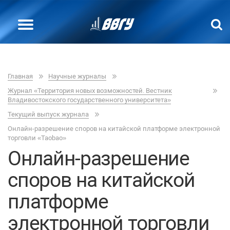
Главная
Научные журналы
Журнал «Территория новых возможностей. Вестник
Владивостокского государственного университета»
Текущий выпуск журнала
Онлайн-разрешение споров на китайской платформе электронной
торговли «Taobao»
Онлайн-разрешение
споров на китайской
платформе
электронной торговли