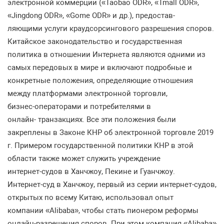
электронной
коммерции
(«Taobao ODR», «Tmall ODR»,
«Jingdong ODR», «Gome ODR»
и
др
.),
предостав
-
ляющими
услуги
краудсорсингового
разрешения
споров
.
Китайское
законодательство
и
госу
дарственная
политика
в
отношении
Интернета
являются
одними
из
самых
передовых
в
мире
и
включают
подробные
и
конкретные
положения
,
определяющие
отношения
между
плат
формами
электронной
торговли
,
бизнес
-
операторами
и
потребителями
в
онлайн
-
транзакциях
.
Все
эти
положения
были
закреплены
в
Законе
КНР
об
электронной
торговле
2019
г
.
Примером
государственной
политики
КНР
в
этой
области
также
может
служить
учреждение
интернет
-
судов
в
Ханчжоу
,
Пекине
и
Гуанчжоу
.
Интернет
-
суд
в
Ханчжоу
,
пер
вый
из
серии
интернет
-
судов
,
открытых
по
всему
Китаю
,
использовал
опыт
компании
«Alibaba»,
чтобы
стать
пионером
реформы
онлайн
-
разрешения
споров
.
При
этом
компания
«Alibaba»