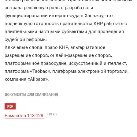
сыграла
решающую
роль
в
разработке
и
функционировании
интернет
-
суда
в
Хан
чжоу
,
что
подчеркнуло
готовность
правительства
КНР
работать
с
влиятельными
частны
ми
субъектами
для
проведения
судебной
реформы
.
Ключевые
слова
:
право
КНР
,
альтернативное
разрешение
споров
,
онлайн
-
разрешение
споров
,
платформенное
правосудие
,
искусственный
интеллект
,
платформа
«Taobao»,
платформа
электронной
торговли
,
компания
«Alibaba».
ДОКУМЕНТЫ ДЛЯ СКАЧИВАНИЯ
PDF
218 кБ
Ермакова 118-128