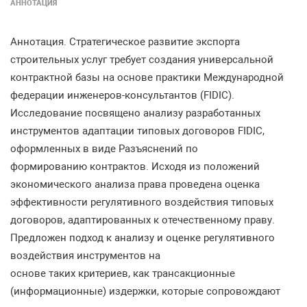
АННОТАЦИЯ
Аннотация
.
Стратегическое
развитие
экспорта
строительных
услуг
требует
создания
уни
версальной
контрактной
базы
на
основе
практики
Международной
федерации
инженеров
-
консультантов
(FIDIC).
Исследование
посвящено
анализу
разработанных
инструментов
адаптации
типовых
договоров
FIDIC,
оформленных
в
виде
Разъяснений
по
формированию
контрактов
.
Исходя
из
положений
экономического
анализа
права
проведена
оценка
эффек
тивности
регулятивного
воздействия
типовых
договоров
,
адаптированных
к
отечественно
му
праву
.
Предложен
подход
к
анализу
и
оценке
регулятивного
воздействия
инструментов
на
основе
таких
критериев
,
как
трансакционные
(
информационные
)
издержки
,
которые
сопро
вождают