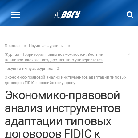
Главная
Научные журналы
Журнал «Территория новых возможностей. Вестник
Владивостокского государственного университета»
Текущий выпуск журнала
Экономико-правовой анализ инструментов адаптации типовых
договоров FIDIC к российскому праву
Экономико-правовой
анализ инструментов
адаптации типовых
договоров FIDIC к