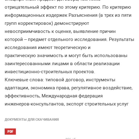
отрицательный
эффект
по
этому
критерию
.
По
критерию
информационных
издержек
Разъяснения
(
в
трех
из
пяти
групп
корректировок
)
демонстрируют
невосприимчивость
к
оценке
,
выявление
причин
которой
–
пред
мет
отдельного
исследования
.
Результаты
исследования
имеют
теоретическую
и
практическую
значимость
и
могут
быть
использованы
заинтересованными
лицами
в
области
реализации
инве
стиционно
-
строительных
проектов
.
Ключевые
слова
:
типовой
договор
,
инструменты
адаптации
,
экономика
права
,
регуля
тивное
воздействие
,
эффективность
,
Международная
федерация
инженеров
-
консуль
тантов
,
экспорт
строительных
услуг
ДОКУМЕНТЫ ДЛЯ СКАЧИВАНИЯ
PDF