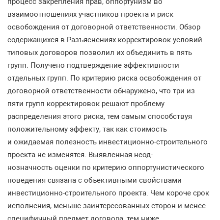
процесс
закрепления
прав
,
оппортунизм
во
взаимоотношениях
участников
проекта
и
риск
освобождения
от
договорной
ответственности
.
Обзор
содержащихся
в
Разъяснениях
кор
ректировок
условий
типовых
договоров
позволил
их
объединить
в
пять
групп
.
Получено
подтвер
ждение
эффективности
отдельных
групп
.
По
критерию
риска
освобождения
от
договорной
от
ветственности
обнаружено
,
что
три
из
пяти
групп
корректировок
решают
проблему
распреде
ления
этого
риска
,
тем
самым
способствуя
положительному
эффекту
,
так
как
стоимость
и
ожидаемая
полезность
инвестиционно
-
строительного
проекта
не
изменятся
.
Выявленная
неод
-
нозначность
оценки
по
критерию
оппортунистического
поведения
связана
с
объективными
свой
ствами
инвестиционно
-
строительного
проекта
.
Чем
короче
срок
исполнения
,
меньше
заинтересо
ванных
сторон
и
менее
специфичный
предмет
договора
,
тем
ниже