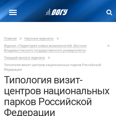
Главная
Научные журналы
Журнал «Территория новых возможностей. Вестник
Владивостокского государственного университета»
Текущий выпуск журнала
Типология визит-центров национальных парков Российской
Федерации
Типология визит-
центров национальных
парков Российской
Федерации