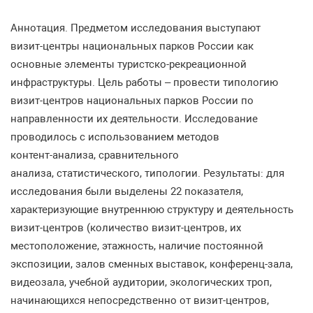
Аннотация
.
Предметом
исследования
выступают
визит
-
центры
национальных
парков
России
как
основные
элементы
туристско
-
рекреационной
инфраструктуры
.
Цель
работы
–
провести
типологию
визит
-
центров
национальных
парков
России
по
направленности
их
деятельности
.
Исследование
проводилось
с
использованием
методов
контент
-
анализа
,
сравнительного
анализа
,
статистического
,
типологии
.
Результаты
:
для
исследования
были
выделены
22
показателя
,
ха
рактеризующие
внутреннюю
структуру
и
деятельность
визит
-
центров
(
количество
визит
-
центров
,
их
местоположение
,
этажность
,
наличие
постоянной
экспозиции
,
залов
сменных
выста
вок
,
конференц
-
зала
,
видеозала
,
учебной
аудитории
,
экологических
троп
,
начинающихся
непосред
ственно
от
визит
-
центров
,