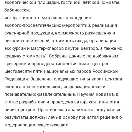
экологической
площадки
,
гостиной
,
детской
комнаты
,
библиотеки
,
интерактивность
материала
,
проведение
эколого
-
просветительских
мероприятий
,
реализация
су
венирной
продукции
,
возможность
размещения
и
питания
посетителей
,
стоимость
входа
,
орга
низация
экскурсий
и
мастер
-
классов
внутри
центров
,
а
также
их
средняя
стоимость
).
Собраны
данные
по
выбранным
критериям
и
проведена
типология
визит
-
центров
шестидесяти
пяти
на
циональных
парков
Российской
Федерации
.
Выделены
следующие
типы
визит
-
центров
:
эколого
-
просветительские
,
информационные
и
познавательно
-
развлекательные
.
Научная
новизна
:
в
ста
тье
разработана
и
проведена
авторская
типология
визит
-
центров
.
Практическая
значимость
:
полученные
результаты
должны
лечь
в
основу
принятия
решения
о
модернизации
существующих