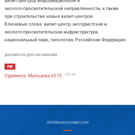
визит
-
центров
информационной
и
эколого
-
просветительской
направленности
,
а
также
при
строительстве
новых
визит
-
центров
.
Ключевые
слова
:
визит
-
центр
,
экотуристская
и
эколого
-
просветительская
инфраструкту
ра
,
национальный
парк
,
типология
,
Российская
Федерация
.
ДОКУМЕНТЫ ДЛЯ СКАЧИВАНИЯ
PDF
232 кБ
Суржиков, Мальцева 63-75
ПРИЁМНАЯ КОМИССИЯ