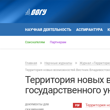
НАУЧНАЯ ДЕЯТЕЛЬНОСТЬ
АСПИРАНТУРА
К
Соискателям
Партнерам
Главная
Научные журналы
Журнал «Территория
Территория новых возможностей.Вестник Владивостокс
Территория новых 
государственного у
ДОКУМЕНТЫ ДЛЯ
Территория н
PDF
СКАЧИВАНИЯ