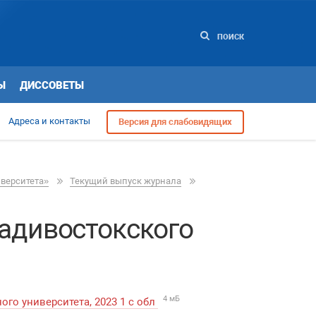
ПОИСК
Ы
ДИССОВЕТЫ
Адреса и контакты
Версия для слабовидящих
иверситета»
Текущий выпуск журнала
адивостокского
4 мБ
го университета, 2023 1 с обл