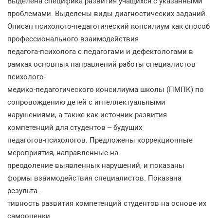
Выделена
специфика
развития
учащихся
с
указанными
проблемами
.
Выделены
виды
диагностических
заданий
.
Описан
психоло
го
-
педагогический
консилиум
как
способ
профессионального
взаимодействия
педагога
-
психолога
с
педагогами
и
дефектологами
в
рамках
основных
направлений
работы
специалистов
психолого
-
медико
-
педагогического
консилиума
школы
(
ПМПК
)
по
сопровождению
детей
с
интеллектуаль
ными
нарушениями
,
а
также
как
источник
развития
компетенций
для
студентов
–
будущих
пе
дагогов
-
психологов
.
Предложены
коррекционные
мероприятия
,
направленные
на
преодоление
выявленных
нарушений
,
и
показаны
формы
взаимодействия
специалистов
.
Показана
результа
-
тивность
развития
компетенций
студентов
на
основе
их
самооценки
.