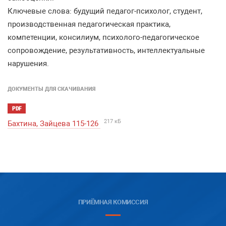
Ключевые
слова
:
будущий
педагог
-
психолог
,
студент
,
производственная
педагогическая
практика
,
компетенции
,
консилиум
,
психолого
-
педагогическое
сопровождение
,
результатив
ность
,
интеллектуальные
нарушения.
ДОКУМЕНТЫ ДЛЯ СКАЧИВАНИЯ
PDF
217 кБ
Бахтина, Зайцева 115-126
ПРИЁМНАЯ КОМИССИЯ