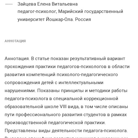
Зайцева Елена Витальевна
педагог-психолог, Марийский государственный
университет Йошкар-Ола. Россия
АННОТАЦИЯ
Аннотация
.
В
статье
показан
результативный
вариант
прохождения
практики
педагогов
-
психологов
в
области
развития
компетенций
психолого
-
педагогического
сопровождения
де
тей
с
интеллектуальными
нарушениями
.
Показаны
принципы
и
методики
работы
педагога
-
психолога
в
специальной
коррекционной
образовательной
школе
VIII
вида
,
в
том
числе
описаны
пути
профессионального
развития
студентов
в
рамках
производственной
педагогической
прак
тики
.
Представлены
виды
деятельности
педагога
-
психолога
.