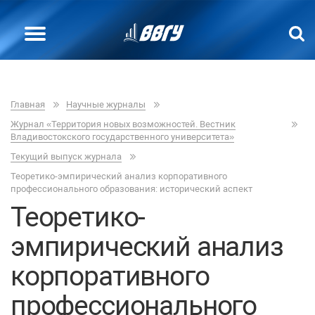
Главная
Научные журналы
Журнал «Территория новых возможностей. Вестник
Владивостокского государственного университета»
Текущий выпуск журнала
Теоретико-эмпирический анализ корпоративного
профессионального образования: исторический аспект
Теоретико-
эмпирический анализ
корпоративного
профессионального