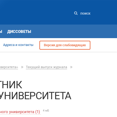
ПОИСК
Ы
ДИССОВЕТЫ
Адреса и контакты
Версия для слабовидящих
иверситета»
Текущий выпуск журнала
ТНИК
УНИВЕРСИТЕТА
4 мБ
ого университета (1)