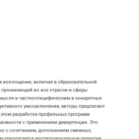
их воплощение, включая в образовательной
и проникающей во все отрасли и сферы
мысле и частноспецифическим в конкретных
дуктивного умозаключения, авторы предлагают
 этом разработка профильных программ
можности c применением дивергенции. Это
ько с сочетанием, дополнением смежных,
м предлагается институциональное развитие