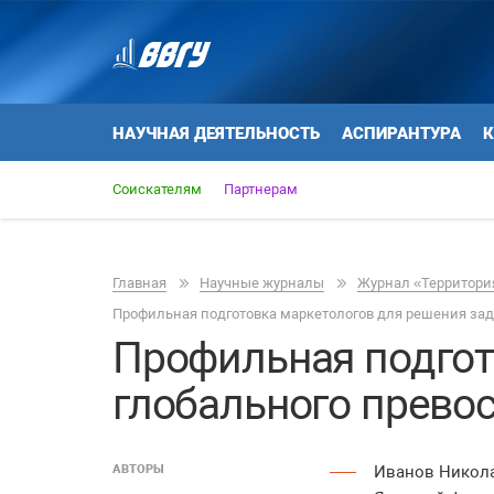
НАУЧНАЯ ДЕЯТЕЛЬНОСТЬ
АСПИРАНТУРА
К
Соискателям
Партнерам
Главная
Научные журналы
Журнал «Территория
Профильная подготовка маркетологов для решения зад
Профильная подгот
глобального прево
АВТОРЫ
Иванов Никол