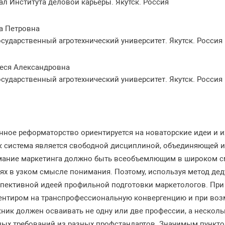
ал Института деловой карьеры. Якутск. Россия
а Петровна
сударственный агротехнический университет. Якутск. Россия
еся Александровна
сударственный агротехнический университет. Якутск. Россия
нное реформаторство ориентируется на новаторские идеи и 
ак система является свободной дисциплиной, объединяющей 
мание маркетинга должно быть всеобъемлющим в широком с
ях в узком смысле понимания. Поэтому, используя метод де
спективной идеей профильной подготовки маркетологов. При
иентиром на транспрофессиональную конвергенцию и при воз
кник должен осваивать не одну или две профессии, а нескол
ных требований из разных профстандартов. Значимым пункто