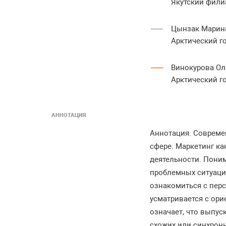
Якутский фили
Цынзак Марин
Арктический го
Винокурова Ол
Арктический го
АННОТАЦИЯ
Аннотация. Совреме
сфере. Маркетинг к
деятельности. Пони
проблемных ситуаци
ознакомиться с пер
усматривается с ор
означает, что выпус
схожих или синхрон