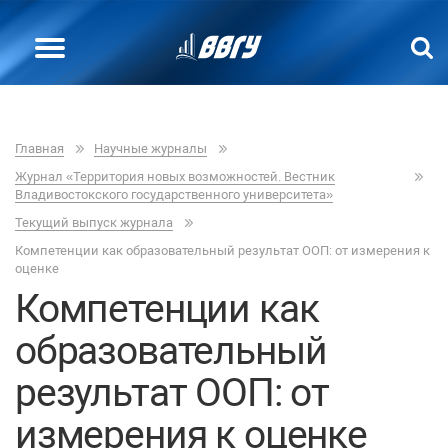
Главная
Научные журналы
Журнал «Территория новых возможностей. Вестник
Владивостокского государственного университета»
Текущий выпуск журнала
Компетенции как образовательный результат ООП: от измерения к
оценке
Компетенции как
образовательный
результат ООП: от
измерения к оценке