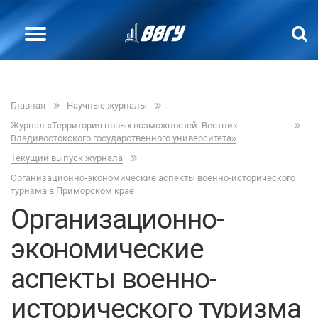
Главная
Научные журналы
Журнал «Территория новых возможностей. Вестник
Владивостокского государственного университета»
Текущий выпуск журнала
Организационно-экономические аспекты военно-исторического
туризма в Приморском крае
Организационно-
экономические
аспекты военно-
исторического туризма