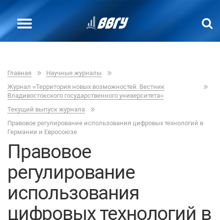
Главная
Научные журналы
Журнал «Территория новых возможностей. Вестник
Владивостокского государственного университета»
Текущий выпуск журнала
Правовое регулирование использования цифровых технологий в
Германии и Евросоюзе
Правовое
регулирование
использования
цифровых технологий в