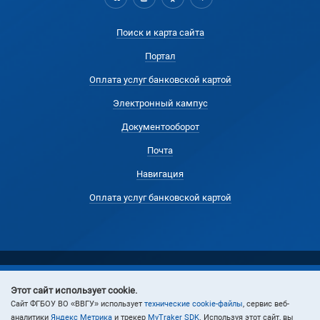
Поиск и карта сайта
Портал
Оплата услуг банковской картой
Электронный кампус
Документооборот
Почта
Навигация
Оплата услуг банковской картой
Этот сайт использует cookie.
© 2024 Владивостокский государственный университет
Cайт ФГБОУ ВО «ВВГУ» использует
технические cookie-файлы
, сервис веб-
аналитики
Яндекс Метрика
и трекер
MyTraker SDK
. Используя этот сайт, вы