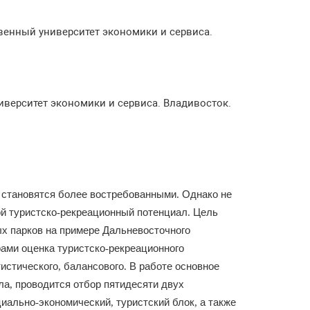
твенный университет экономики и сервиса.
иверситет экономики и сервиса. Владивосток.
становятся
более
востребованными
Однако
не
.
ой
туристско
рекреационный
потенциал
Цель
-
.
ых
парков
на
примере
Дальневосточного
рами
оценка
туристско
рекреационного
-
тистического
балансового
В
работе
основное
,
.
ла
проводит
ся
отбор
пятидесяти
двух
,
циально
экономический
туристский
блок
а
также
-
,
,