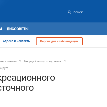
ПОИСК
Ы
ДИССОВЕТЫ
Адреса и контакты
Версия для слабовидящих
иверситета»
Текущий выпуск журнала
округа
креационного
сточного