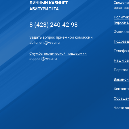
ЛИЧНЫЙ КАБИНЕТ
Сведени
организ
АБИТУРИЕНТА
Политик
персона
8 (423) 240-42-98
Филиал
Задать вопрос приемной комиссии
Подразд
abiturient@vvsu.ru
Телефон
Служба технической поддержки
support@vvsu.ru
Наши са
Портфол
Ваканси
Контакт
Обращен
Часто з