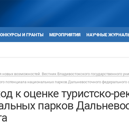
ОНКУРСЫ И ГРАНТЫ
МЕРОПРИЯТИЯ
НАУЧНЫЕ ЖУРНАЛ
 новых возможностей. Вестник Владивостокского государственного ун
ого потенциала национальных парков Дальневосточного федерального 
од к оценке туристско-ре
альных парков Дальнево
га