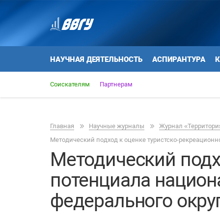
НАУЧНАЯ ДЕЯТЕЛЬНОСТЬ
АСПИРАНТУРА
К
Соискателям
Партнерам
Главная
Научные журналы
Журнал «Территория
Методический подход к оценке туристско-рекреационн
Методический подх
потенциала национ
федерального окру