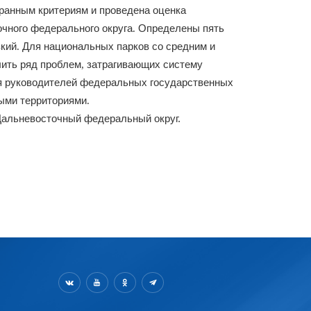
ранным
критериям
и
проведена
оценка
оч
ного
федерального
округа
Определены
пять
.
зкий
Для
национальных
парков
со
средним
и
.
ить
ряд
проблем
затрагиваю
щих
систему
,
я
руководителей
федеральных
государственных
ыми
территориями
.
Дальневосточный
федеральный
округ.