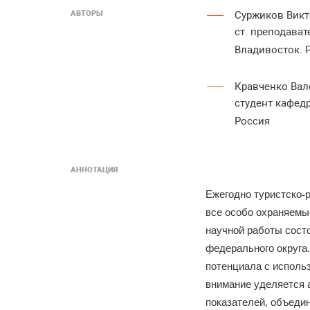
АВТОРЫ
Суржиков Викт
ст. преподава
Владивосток. 
Кравченко Вал
студент кафед
Россия
АННОТАЦИЯ
Ежегодно
туристско
-
все
особо
охраняемы
науч
ной
работы
сост
федерального
округа
.
потенциала
с
исполь
вни
мание
уделяется
показателей
объеди
,