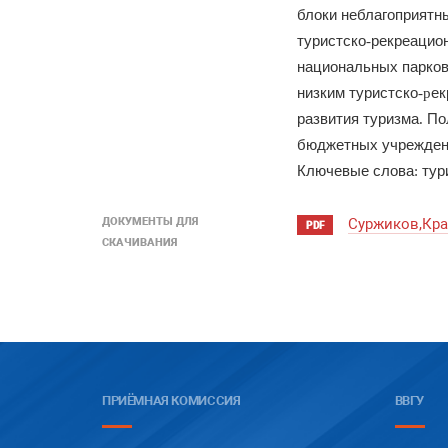
блоки
неблагоприят
туристско
рекреацио
-
национальных
парко
низким
туристско
ек
-р
развития
туризма
По
.
бюджетных
учрежде
Ключевые
слова
тур
:
ДОКУМЕНТЫ ДЛЯ
Суржиков,Кра
PDF
СКАЧИВАНИЯ
ПРИЁМНАЯ КОМИССИЯ
ВВГУ