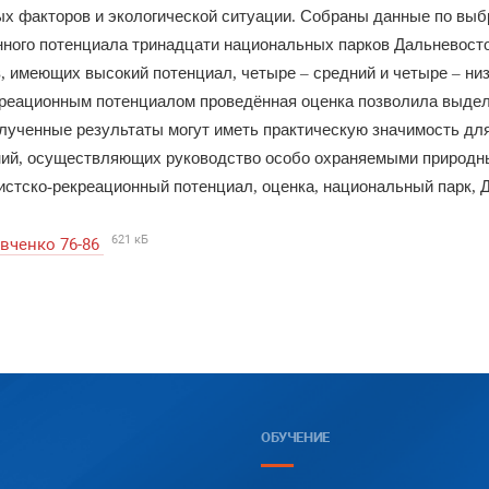
ных
факторов
и
экологической
ситуации
Собраны
данные
по
выб
.
нного
потенциала
тринадцати
национальных
парков
Дальневост
в
имеющих
высокий
потенциал
четыре
средний
и
четыре
ни
,
,
–
–
реационным
потенциалом
проведённая
оценка
позволила
выдел
лученные
результаты
могут
иметь
практическую
значимость
дл
ний
осуществляющих
ру
ководство
особо
охраняемыми
природн
,
истско
рекреационный
потенциал
оценка
национальный
парк
-
,
,
,
621 кБ
вченко 76-86
ОБУЧЕНИЕ