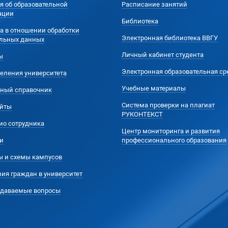
я об образовательной
Расписание занятий
ации
Библиотека
а в отношении обработки
Электронная библиотека ВВГУ
льных данных
Личный кабинет студента
ы
Электронная образовательная ср
еления университета
Учебные материалы
ный справочник
Система проверки на плагиат
йты
РУКОНТЕКСТ
ио сотрудника
Центр мониторинга и развития
и
профессионального образования
ы и схемы кампусов
ия граждан в университет
адаваемые вопросы