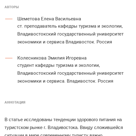
АВТОРЫ
Шеметова Елена Васильевна
ст. преподаватель кафедры туризма и экологии,
Владивостокский государственный университет
экономики и сервиса Владивосток. Россия
Колесникова Эмилия Игоревна
студент кафедры туризма и экологии,
Владивостокский государственный университет
экономики и сервиса. Владивосток. Россия
АННОТАЦИЯ
В
статье
исследованы
тенденции
здорового
питания
на
туристском
рынке
г
Владивостока
Ввиду
сложившейся
.
.
ситуации
в
мире
современному
туристу
важно