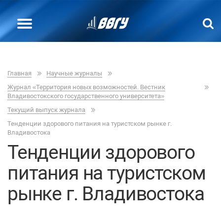
Главная
Научные журналы
Журнал «Территория новых возможностей. Вестник
Владивостокского государственного университета»
Текущий выпуск журнала
Тенденции здорового питания на туристском рынке г.
Владивостока
Тенденции здорового
питания на туристском
рынке г. Владивостока