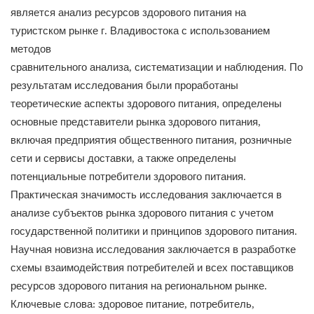
является
анализ
ресурсов
здорового
питания
на
туристском
рынке
г
Владивостока
с
использованием
.
методов
сравнительного
анализа
систематизации
и
наблюдения
По
,
.
результатам
исследования
были
проработаны
теоретические
аспекты
здорового
питания
определены
,
основные
представи
тели
рынка
здорового
питания
,
включая
предприятия
общественного
питания
розничные
,
сети
и
сервисы
доставки
а
также
определены
,
потенциальные
потребители
здорового
пита
ния
.
Практическая
значимость
исследования
заключается
в
анализе
субъектов
рынка
здоро
вого
питания
с
учетом
государственной
политики
и
принципов
здорового
питания
.
Научная
новизна
исследования
заключается
в
разработке
схемы
взаимодействия
потребителей
и
всех
поставщиков
ресурсов
здорового
питания
на
региональном
рынке
.
Ключевые
слова
здоровое
питание
потребитель
:
,
,